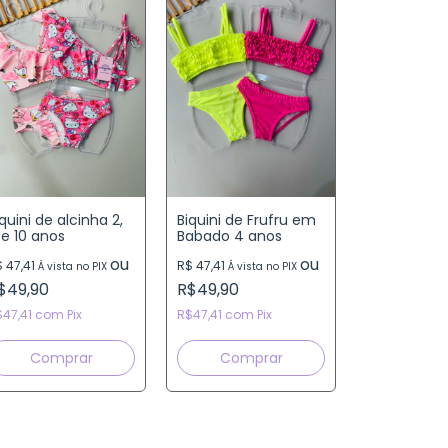
quini de alcinha 2,
Biquini de Frufru em
 e 10 anos
Babado 4 anos
ou
ou
 47,41
R$ 47,41
Á vista no PIX
Á vista no PIX
$49,90
R$49,90
$47,41
com
Pix
R$47,41
com
Pix
Comprar
Comprar