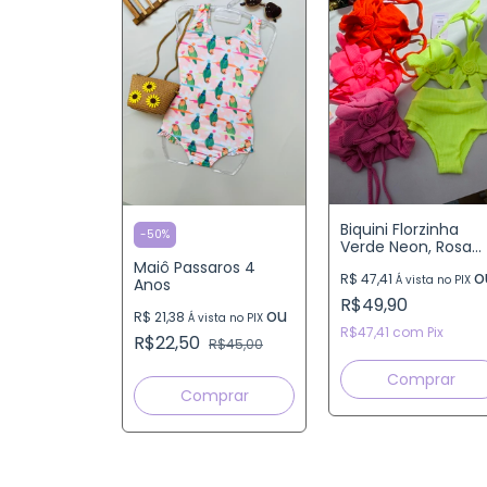
Biquini Florzinha
-
50
%
Verde Neon, Rosa
Neon, Verde 4, 6, 8,
Maiô Passaros 4
o
R$ 47,41
10 e 12 Anos (FORM
Á vista no PIX
Anos
GRANDE)
R$49,90
ou
R$ 21,38
Á vista no PIX
R$47,41
com
Pix
R$22,50
R$45,00
Comprar
Comprar