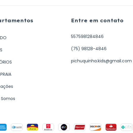
artamentos
Entre em contato
5575981284846
UDO
(75) 98128-4846
S
pichuquinha.kids@gmail.com
ÓRIOS
PRAIA
mações
 Somos