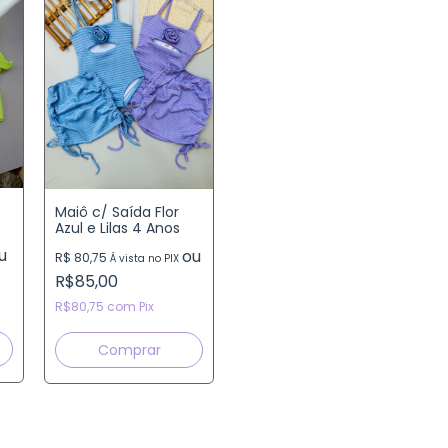
Maiô c/ Saída Flor
Azul e Lilas 4 Anos
u
ou
R$ 80,75
A
Á vista no PIX
R$85,00
R$80,75
com
Pix
Comprar