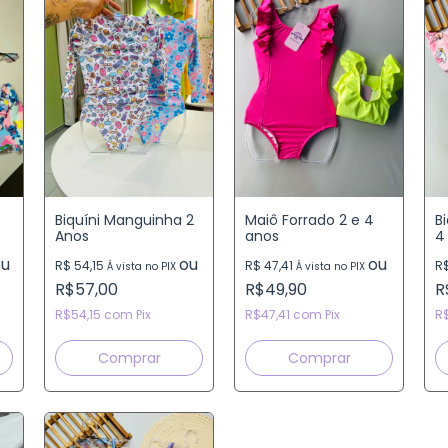
Biquíni Manguinha 2
Maiô Forrado 2 e 4
Bi
Anos
anos
4
ou
ou
ou
R$ 54,15
R$ 47,41
R$
Á vista no PIX
Á vista no PIX
R$57,00
R$49,90
R
R$54,15
com
Pix
R$47,41
com
Pix
R
Comprar
Comprar