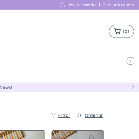
Iniciar sessão
|
Criar uma conta
(
0
)
 News!
Filtrar
Ordenar