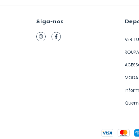
Siga-nos
Dep
VER T
ROUPA
ACESS
MODA 
Infor
Quem