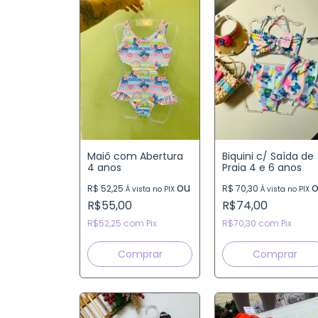
Maiô com Abertura
Biquini c/ Saída de
4 anos
Praia 4 e 6 anos
ou
R$ 52,25
R$ 70,30
Á vista no PIX
Á vista no PIX
R$55,00
R$74,00
R$52,25
com
Pix
R$70,30
com
Pix
Comprar
Comprar